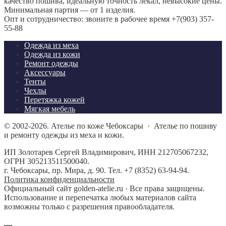
качество пошива, идеальную точность лекал, невысокие цены.
Минимальная партия — от 1 изделия.
Опт и сотрудничество: звоните в рабочее время +7(903) 357-
55-88
Одежда из меха
Одежда из кожи
Ремонт одежды
Аксессуары
Тенты
Чехлы
Перетяжка кожей
Мягкая мебель
©
2002-2026.
Ателье по коже Чебоксары
·
Ателье по пошиву
и ремонту одежды из меха и кожи.
ИП Золотарев Сергей Владимирович, ИНН 212705067232,
ОГРН 305213511500040.
г. Чебоксары, пр. Мира, д. 90. Тел. +7 (8352) 63-94-94.
Политика конфиденциальности
Официальный сайт golden-atelie.ru · Все права защищены.
Использование и перепечатка любых материалов сайта
возможны только с разрешения правообладателя.