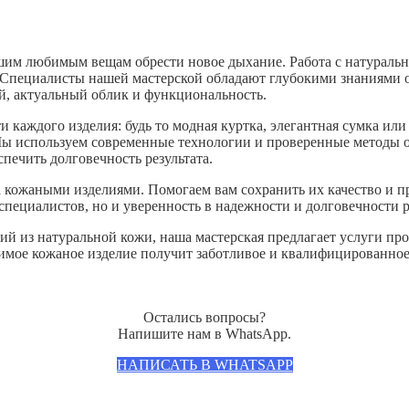
м любимым вещам обрести новое дыхание. Работа с натуральной
 Специалисты нашей мастерской обладают глубокими знаниями о
ый, актуальный облик и функциональность.
 каждого изделия: будь то модная куртка, элегантная сумка ил
. Мы используем современные технологии и проверенные методы 
печить долговечность результата.
 кожаными изделиями. Помогаем вам сохранить их качество и п
 специалистов, но и уверенность в надежности и долговечности 
делий из натуральной кожи, наша мастерская предлагает услуги 
имое кожаное изделие получит заботливое и квалифицированное
Остались вопросы?
Напишите нам в WhatsApp.
НАПИСАТЬ В WHATSAPP