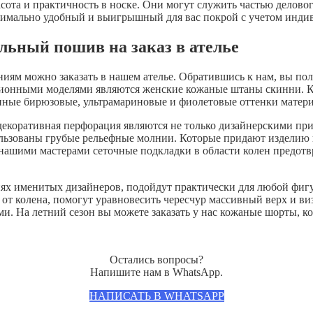
сота и практичность в носке. Они могут служить частью делово
ксимально удобный и выигрышный для вас покрой с учетом инди
ьный пошив на заказ в ателье
м можно заказать в нашем ателье. Обратившись к нам, вы полу
онными моделями являются женские кожаные штаны скинни. Кр
нные бирюзовые, ультрамариновые и фиолетовые оттенки матери
 декоративная перфорация являются не только дизайнерскими п
пользованы грубые рельефные молнии. Которые придают изделию
нашими мастерами сеточные подкладки в области колен предотв
ях именитых дизайнеров, подойдут практически для любой фиг
т колена, помогут уравновесить чересчур массивный верх и ви
 На летний сезон вы можете заказать у нас кожаные шорты, кот
Остались вопросы?
Напишите нам в WhatsApp.
НАПИСАТЬ В WHATSAPP