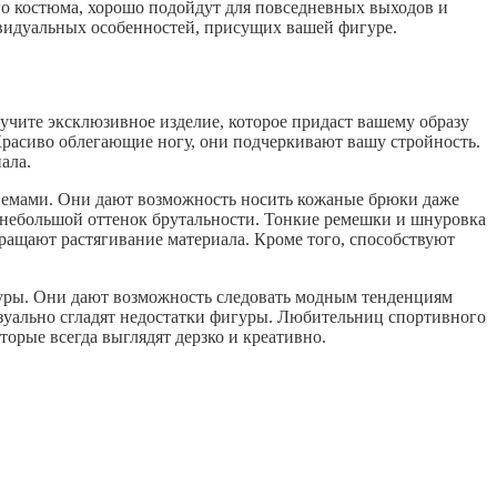
го костюма, хорошо подойдут для повседневных выходов и
видуальных особенностей, присущих вашей фигуре.
чите эксклюзивное изделие, которое придаст вашему образу
асиво облегающие ногу, они подчеркивают вашу стройность.
ала.
риемами. Они дают возможность носить кожаные брюки даже
 небольшой оттенок брутальности. Тонкие ремешки и шнуровка
ращают растягивание материала. Кроме того, способствуют
уры. Они дают возможность следовать модным тенденциям
зуально сгладят недостатки фигуры. Любительниц спортивного
орые всегда выглядят дерзко и креативно.