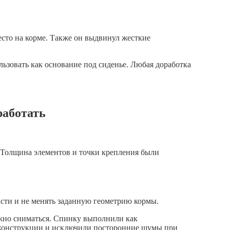
есто на корме. Также он выдвинул жесткие
ьзовать как основание под сиденье. Любая доработка
работать
. Толщина элементов и точки крепления были
асти и не менять заданную геометрию кормы.
лжно сниматься. Спинку выполнили как
ть конструкции и исключили посторонние шумы при