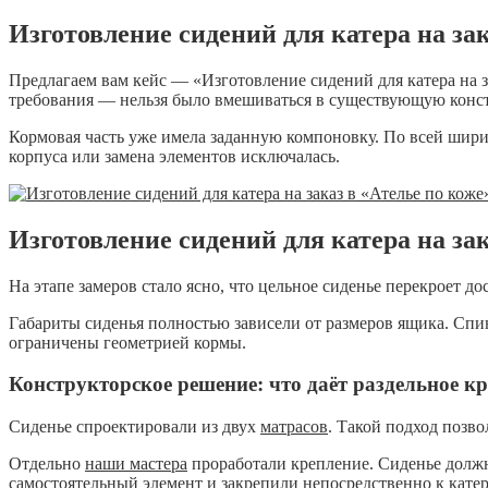
Изготовление сидений для катера на за
Предлагаем вам кейс — «Изготовление сидений для катера на з
требования — нельзя было вмешиваться в существующую конст
Кормовая часть уже имела заданную компоновку. По всей шири
корпуса или замена элементов исключалась.
Изготовление сидений для катера на з
На этапе замеров стало ясно, что цельное сиденье перекроет д
Габариты сиденья полностью зависели от размеров ящика. Спи
ограничены геометрией кормы.
Конструкторское решение: что даёт раздельное к
Сиденье спроектировали из двух
матрасов
. Такой подход позв
Отдельно
наши мастера
проработали крепление. Сиденье должн
самостоятельный элемент и закрепили непосредственно к кате