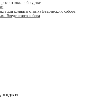
ки
дыха Введенского собора
, лодки