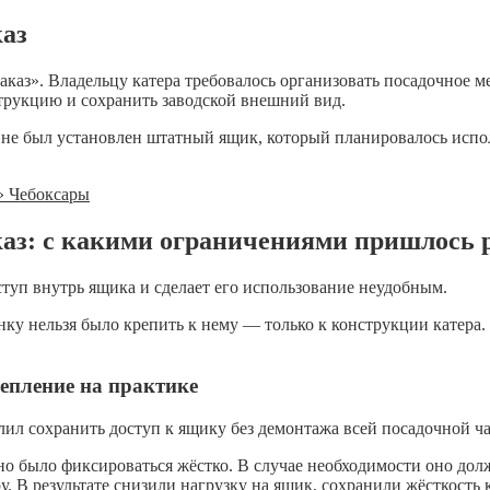
каз
аказ». Владельцу катера требовалось организовать посадочное м
рукцию и сохранить заводской внешний вид.
не был установлен штатный ящик, который планировалось испол
аказ: с какими ограничениями пришлось 
оступ внутрь ящика и сделает его использование неудобным.
нку нельзя было крепить к нему — только к конструкции катера
репление на практике
олил сохранить доступ к ящику без демонтажа всей посадочной ч
о было фиксироваться жёстко. В случае необходимости оно до
ру. В результате снизили нагрузку на ящик, сохранили жёсткос