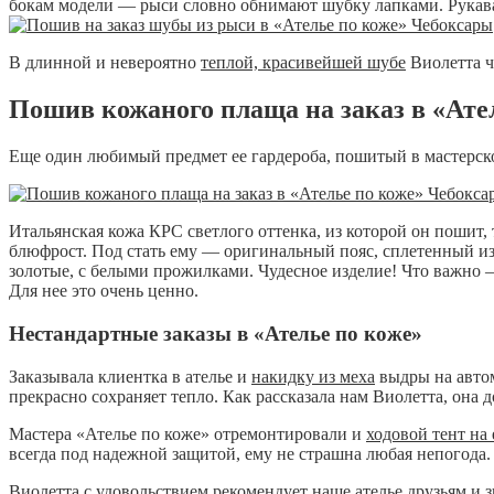
бокам модели — рыси словно обнимают шубку лапками. Рукава
В длинной и невероятно
теплой, красивейшей шубе
Виолетта ч
Пошив кожаного плаща на заказ в «Ате
Еще один любимый предмет ее гардероба, пошитый в мастерск
Итальянская кожа КРС светлого оттенка, из которой он пошит,
блюфрост. Под стать ему — оригинальный пояс, сплетенный из
золотые, с белыми прожилками. Чудесное изделие! Что важно —
Для нее это очень ценно.
Нестандартные заказы в «Ателье по коже»
Заказывала клиентка в ателье и
накидку из меха
выдры на автом
прекрасно сохраняет тепло. Как рассказала нам Виолетта, она д
Мастера «Ателье по коже» отремонтировали и
ходовой тент на 
всегда под надежной защитой, ему не страшна любая непогода.
Виолетта с удовольствием рекомендует наше ателье друзьям и