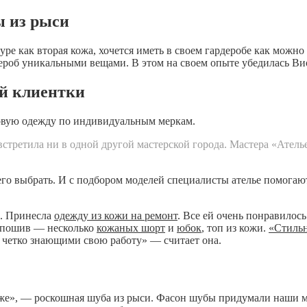
ы из рыси
уре как вторая кожа, хочется иметь в своем гардеробе как можн
ероб уникальными вещами. В этом на своем опыте убедилась Ви
й клиентки
вую одежду по индивидуальным меркам.
встретила ни в одной другой мастерской города. Мастера «Ател
го выбрать. И с подбором моделей специалисты ателье помогают,
д. Принесла
одежду из кожи на ремонт
. Все ей очень понравилось
й пошив — несколько
кожаных шорт
и
юбок
, топ из кожи.
«Стильн
четко знающими свою работу» — считает она.
коже», — роскошная шуба из рыси. Фасон шубы придумали наши