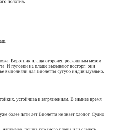
ого полотна.
лащ
.
ая кожа. Воротник плаща оторочен роскошным мехом
та. И пуговки на плаще вызывают восторг: они
елье выполняли для Виолетты сугубо индивидуально.
тойких, устойчива к загрязнениям. В зимнее время
уже более пяти лет Виолетта не знает хлопот. Судно
, например, пошив кожаного плаща или сделать