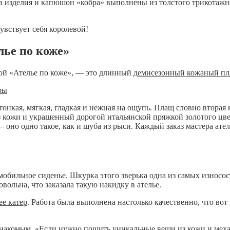
 изделия и капюшон «кобра» выполнены из толстого трикотажн
увствует себя королевой!
лье по коже»
ой «Ателье по коже», — это длинный
демисезонный кожаный п
 тонкая, мягкая, гладкая и нежная на ощупь. Плащ словно втор
 кожи и украшенный дорогой итальянской пряжкой золотого цве
 оно одно такое, как и шуба из рыси. Каждый заказ мастера ат
обильное сиденье. Шкурка этого зверька одна из самых износос
овольна, что заказала такую накидку в ателье.
ее катер
. Работа была выполнена настолько качественно, что вот 
 знакомым. «Если нужно пошить уникальные вещи из кожи и меха