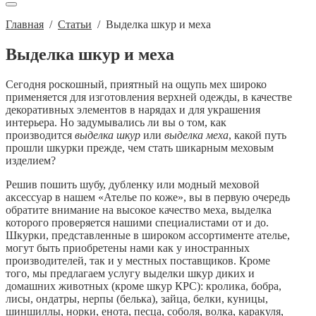
Главная
/
Статьи
/
Выделка шкур и меха
Выделка шкур и меха
Сегодня роскошный, приятный на ощупь мех широко
применяется для изготовления верхней одежды, в качестве
декоративных элементов в нарядах и для украшения
интерьера. Но задумывались ли вы о том, как
производится
выделка шкур
или
выделка меха
, какой путь
прошли шкурки прежде, чем стать шикарным меховым
изделием?
Решив пошить шубу, дубленку или модный меховой
аксессуар в нашем «Ателье по коже», вы в первую очередь
обратите внимание на высокое качество меха, выделка
которого проверяется нашими специалистами от и до.
Шкурки, представленные в широком ассортименте ателье,
могут быть приобретены нами как у иностранных
производителей, так и у местных поставщиков. Кроме
того, мы предлагаем услугу выделки шкур диких и
домашних животных (кроме шкур КРС): кролика, бобра,
лисы, ондатры, нерпы (белька), зайца, белки, куницы,
шиншиллы, норки, енота, песца, соболя, волка, каракуля,